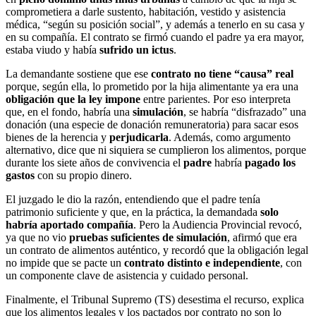
comprometiera a darle sustento, habitación, vestido y asistencia
médica, “según su posición social”, y además a tenerlo en su casa y
en su compañía. El contrato se firmó cuando el padre ya era mayor,
estaba viudo y había
sufrido un ictus
.
La demandante sostiene que ese
contrato no tiene “causa” real
porque, según ella, lo prometido por la hija alimentante ya era una
obligación que la ley impone
entre parientes. Por eso interpreta
que, en el fondo, habría una
simulación
, se habría “disfrazado” una
donación (una especie de donación remuneratoria) para sacar esos
bienes de la herencia y
perjudicarla
. Además, como argumento
alternativo, dice que ni siquiera se cumplieron los alimentos, porque
durante los siete años de convivencia el
padre
habría
pagado los
gastos
con su propio dinero.
El juzgado le dio la razón, entendiendo que el padre tenía
patrimonio suficiente y que, en la práctica, la demandada
solo
habría aportado compañía
. Pero la Audiencia Provincial revocó,
ya que no vio
pruebas suficientes de simulación
, afirmó que era
un contrato de alimentos auténtico, y recordó que la obligación legal
no impide que se pacte un
contrato distinto e independiente
, con
un componente clave de asistencia y cuidado personal.
Finalmente, el Tribunal Supremo (TS) desestima el recurso, explica
que los alimentos legales y los pactados por contrato no son lo