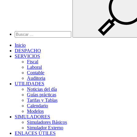
Inicio
DESPACHO
SERVICIOS
Fiscal
Laboral
Contable
Auditoria
UTILIDADES
Noticias del día
Guías prácticas
Tarifas y Tablas
Calendario
Modelos
SIMULADORES
Simuladores Básicos
Simulador Externo
ENLACES ÚTILES