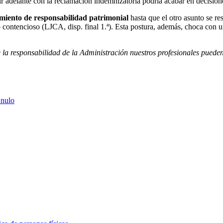
ir adelante con la reclamación indemnizatoria podría acabar en decision
miento de responsabilidad patrimonial
hasta que el otro asunto se re
 contencioso (LJCA, disp. final 1.ª). Esta postura, además, choca con u
e la responsabilidad de la Administración nuestros profesionales pueden
 nulo