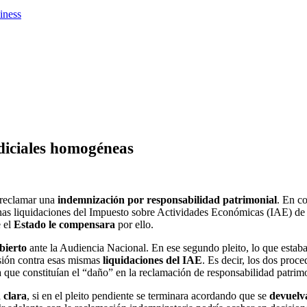
iness
udiciales homogéneas
 reclamar una
indemnización por responsabilidad patrimonial
. En co
as liquidaciones del Impuesto sobre Actividades Económicas (IAE) de va
 el
Estado le compensara
por ello.
bierto
ante la Audiencia Nacional. En ese segundo pleito, lo que estab
isión contra esas mismas
liquidaciones del IAE
. Es decir, los dos pro
a que constituían el “daño” en la reclamación de responsabilidad patrimo
 clara
, si en el pleito pendiente se terminara acordando que se
devuelv