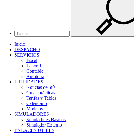
Inicio
DESPACHO
SERVICIOS
Fiscal
Laboral
Contable
Auditoria
UTILIDADES
Noticias del día
Guías prácticas
Tarifas y Tablas
Calendario
Modelos
SIMULADORES
Simuladores Básicos
Simulador Externo
ENLACES ÚTILES