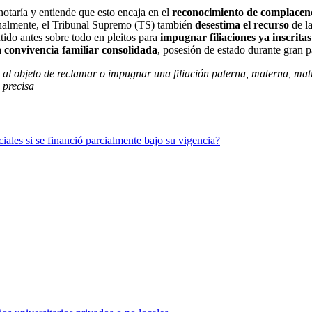
notaría y entiende que esto encaja en el
reconocimiento de complacen
Finalmente, el Tribunal Supremo (TS) también
desestima el recurso
de l
tido antes sobre todo en pleitos para
impugnar filiaciones ya inscritas
a
convivencia familiar consolidada
, posesión de estado durante gran pa
n al objeto de reclamar o impugnar una filiación paterna, materna, mat
 precisa
ciales si se financió parcialmente bajo su vigencia?