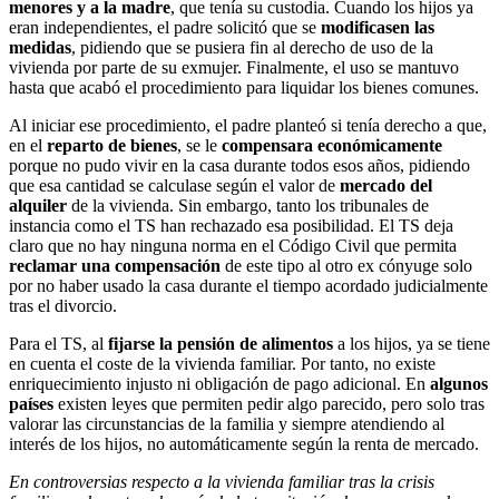
menores y a la madre
, que tenía su custodia. Cuando los hijos ya
eran independientes, el padre solicitó que se
modificasen las
medidas
, pidiendo que se pusiera fin al derecho de uso de la
vivienda por parte de su exmujer. Finalmente, el uso se mantuvo
hasta que acabó el procedimiento para liquidar los bienes comunes.
Al iniciar ese procedimiento, el padre planteó si tenía derecho a que,
en el
reparto de bienes
, se le
compensara económicamente
porque no pudo vivir en la casa durante todos esos años, pidiendo
que esa cantidad se calculase según el valor de
mercado del
alquiler
de la vivienda. Sin embargo, tanto los tribunales de
instancia como el TS han rechazado esa posibilidad. El TS deja
claro que no hay ninguna norma en el Código Civil que permita
reclamar una compensación
de este tipo al otro ex cónyuge solo
por no haber usado la casa durante el tiempo acordado judicialmente
tras el divorcio.
Para el TS, al
fijarse la pensión de alimentos
a los hijos, ya se tiene
en cuenta el coste de la vivienda familiar. Por tanto, no existe
enriquecimiento injusto ni obligación de pago adicional. En
algunos
países
existen leyes que permiten pedir algo parecido, pero solo tras
valorar las circunstancias de la familia y siempre atendiendo al
interés de los hijos, no automáticamente según la renta de mercado.
En controversias respecto a la vivienda familiar tras la crisis